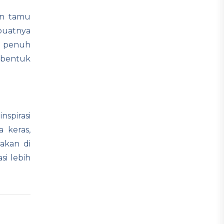
an tamu
buatnya
n penuh
mbentuk
spirasi
 keras,
akan di
i lebih