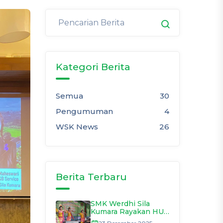
Kategori Berita
Semua
30
Pengumuman
4
WSK News
26
Berita Terbaru
SMK Werdhi Sila
Kumara Rayakan HUT
ke-18