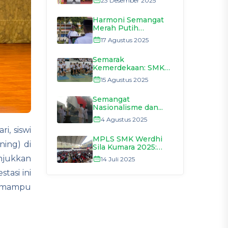
23 Desember 2025
Harmoni Semangat
Merah Putih
Menggema...
17 Agustus 2025
Semarak
Kemerdekaan: SMK
Werdhi Sila...
15 Agustus 2025
Semangat
Nasionalisme dan...
4 Agustus 2025
, siswi
MPLS SMK Werdhi
ning) di
Sila Kumara 2025:
Awal...
unjukkan
14 Juli 2025
tasi ini
a mampu